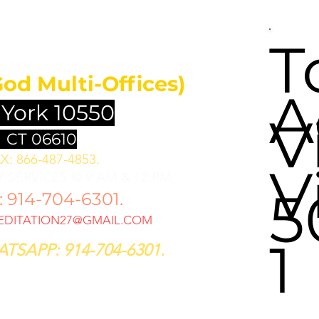
UNDATION
T
God Multi-Offices)
A
 York 10550
V
 CT 06610
X: 866-487-4853.
V
 SERVICES @ 9 AM & 12 PM
5
914-704-6301.
DITATION27@GMAIL.COM
1
TSAPP: 914-704-6301.