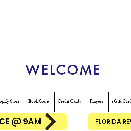
WELCOME
opify Store
Book Store
Credit Cards
Prayers
eGift Car
ENCE @ 9AM
FLORIDA R