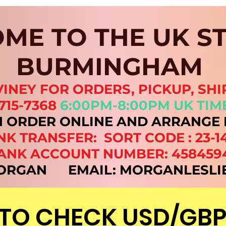
ME TO THE UK ST
BURMINGHAM
VINEY FOR ORDERS, PICKUP, SHI
-715-7368
6:00PM-8:00PM UK TIM
N ORDER ONLINE AND ARRANGE 
K TRANSFER: SORT CODE : 23-1
ANK ACCOUNT NUMBER: 458459
 MORGAN EMAIL:
MORGANLESLI
 TO CHECK USD/GBP