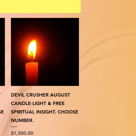
クイックビュー
T
DEVIL CRUSHER AUGUST
CANDLE-LIGHT & FREE
SE
SPIRITUAL INSIGHT. CHOOSE
NUMBER.
価格
$1,500.00