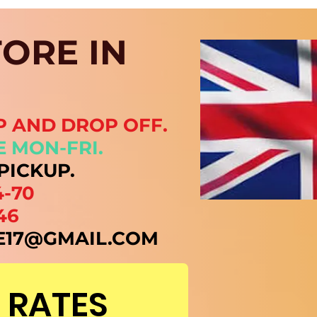
ORE IN
P AND DROP OFF.
E MON-FRI.
PICKUP.
4-70
46
E17@GMAIL.COM
 RATES