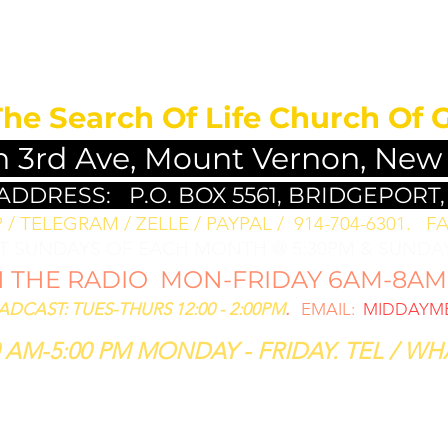
MEDITATION FO
The Search Of Life Church Of 
h 3rd Ave, Mount Vernon, New
 ADDRESS:
P.O. BOX 5561, BRIDGEPORT,
/ TELEGRAM / ZELLE / PAYPAL / 914-704-6301. ​
FA
ST SUNDAYS OF EACH MONTH @ 5:30PM & SUNDAY
THE RADIO MON-FRIDAY 6AM-8AM: 
CAST: TUES-THURS 12:00 - 2:00PM
.
EMAIL:
MIDDAYME
 AM-5:00 PM MONDAY - FRIDAY. TEL / WHA