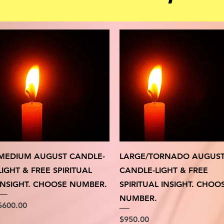
クイックビュー
クイックビュー
MEDIUM AUGUST CANDLE-
LARGE/TORNADO AUGUS
LIGHT & FREE SPIRITUAL
CANDLE-LIGHT & FREE
INSIGHT. CHOOSE NUMBER.
SPIRITUAL INSIGHT. CHOO
NUMBER.
価格
$600.00
価格
$950.00